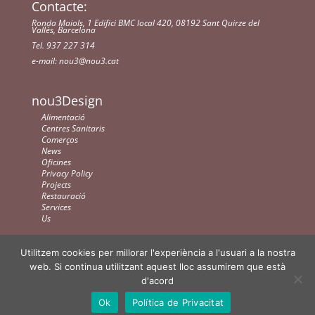
Contacte:
Ronda Maiols, 1 Edifici BMC local 420, 08192 Sant Quirze del
Vallès, Barcelona
Tel. 937 227 314
e-mail:
nou3@nou3.cat
nou3Design
Alimentació
Centres Sanitaris
Comerços
News
Oficines
Privacy Policy
Projects
Restauració
Services
Us
Utilitzem cookies per millorar l'experiència a l'usuari a la nostra
web. Si continua utilitzant aquest lloc assumirem que està
d'acord
Ok
Política de Privacitat
Creado por
Consultor Web