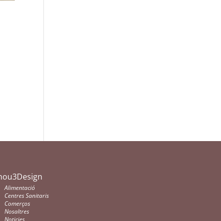
nou3Design
Alimentació
Centres Sanitaris
Comerços
Nosaltres
Noticies