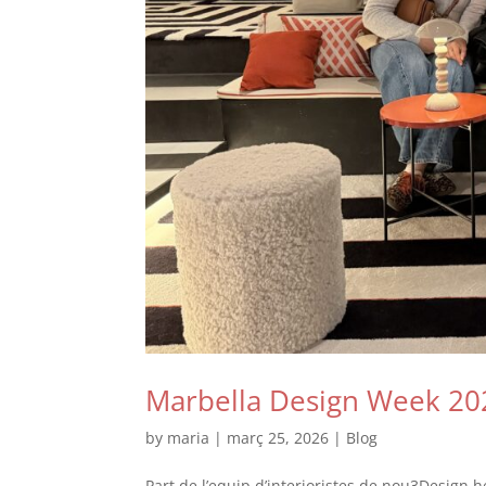
Marbella Design Week 20
by
maria
|
març 25, 2026
|
Blog
Part de l’equip d’interioristes de nou3Design 