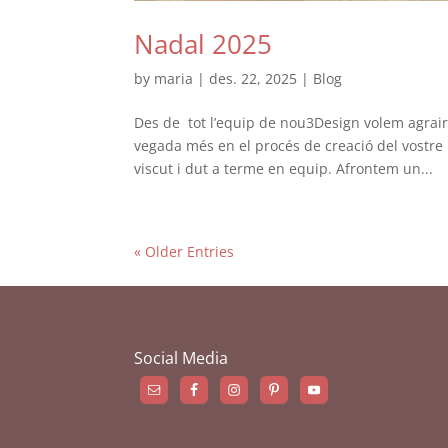
Nadal 2025
by
maria
|
des. 22, 2025
|
Blog
Des de tot l’equip de nou3Design volem agrair
vegada més en el procés de creació del vostre
viscut i dut a terme en equip. Afrontem un...
« Older Entries
Social Media