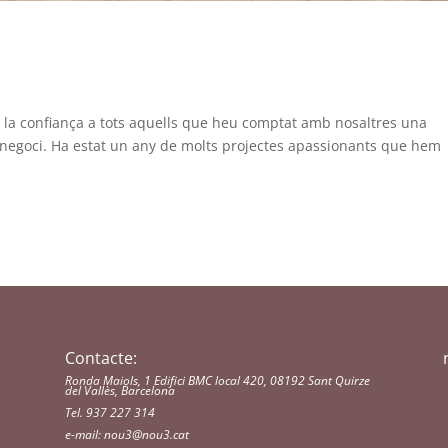
 la confiança a tots aquells que heu comptat amb nosaltres una
 negoci. Ha estat un any de molts projectes apassionants que hem
Contacte:
Ronda Maiols, 1 Edifici BMC local 420, 08192 Sant Quirze
del Vallès, Barcelona
Tel. 937 227 314
e-mail:
nou3@nou3.cat