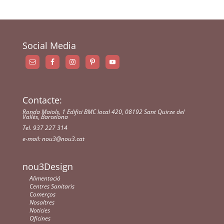
Social Media
Contacte:
Ronda Maiols, 1 Edifici BMC local 420, 08192 Sant Quirze del
Vallès, Barcelona
Tel. 937 227 314
e-mail:
nou3@nou3.cat
nou3Design
Alimentació
Centres Sanitaris
Comerços
Nosaltres
Noticies
Oficines