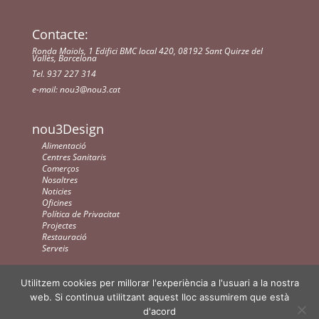
Contacte:
Ronda Maiols, 1 Edifici BMC local 420, 08192 Sant Quirze del
Vallès, Barcelona
Tel. 937 227 314
e-mail:
nou3@nou3.cat
nou3Design
Alimentació
Centres Sanitaris
Comerços
Nosaltres
Noticies
Oficines
Política de Privacitat
Projectes
Restauració
Serveis
Utilitzem cookies per millorar l'experiència a l'usuari a la nostra
web. Si continua utilitzant aquest lloc assumirem que està
d'acord