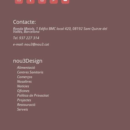
Contacte:
Ronda Maiols, 1 Edifici BMC local 420, 08192 Sant Quirze del
Vallès, Barcelona
Tel. 937 227 314
e-mail:
nou3@nou3.cat
nou3Design
Alimentació
Centres Sanitaris
Comerços
Nosaltres
Noticies
Oficines
Política de Privacitat
Projectes
Restauració
Serveis